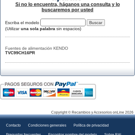
Si no lo encuentra, háganos una consulta y lo
buscaremos por usted
Escriba el modelo
(Utilizar
una sola palabra
sin espacios)
Fuentes de alimentación KENDO
TVC99CH16PR
Copyright © Recambios y Accesorios onLine 2026
Contacto
Condiciones generales
Política de privacidad
Preguntas frecuentes
Encontrar nombre del modelo
Sobre RAL