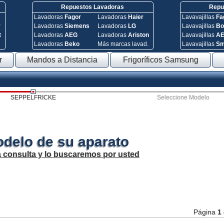
Repuestos Lavadoras
Repue
Lavadoras
Fagor
Lavadoras
Haier
Lavavajillas
Fa
y
Lavadoras
Siemens
Lavadoras
LG
Lavavajillas
Bo
t
Lavadoras
AEG
Lavadoras
Ariston
Lavavajillas
A
Lavadoras
Beko
Más marcas lavad.
Lavavajillas
S
r
Mandos a Distancia
Frigoríficos Samsung
SEPPELFRICKE
Seleccione Modelo
odelo de su aparato
a consulta y lo buscaremos por usted
Página
1