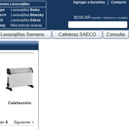
Agregar a favoritos
Contacto
stos Lavavajillas
gor
Lavavajillas
Balay
sch
Lavavajillas
Bluesky
BUSCAR
(nombre, referencia o modelo)
EG
Lavavajillas
Edesa
meg
Más marcas lavavaj.
Lavavajillas Siemens
Cafeteras SAECO
Consulta
Calefacción
de
8
Siguiente >