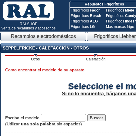
Repuestos Frigoríficos
Frigoríficos
Fagor
Frigoríficos
Miele
Frigoríficos
Bosch
Frigoríficos
Cand
Frigoríficos
AEG
Frigoríficos
Indesi
RALSHOP
Frigoríficos
LG
Más marcas frigo.
Venta de recambios y accesorios
Recambios electrodomésticos
Frigoríficos Liebher
SEPPELFRICKE - CALEFACCIÓN - OTROS
Otros
Calefacción
Como encontrar el modelo de su aparato
Seleccione el m
Si no lo encuentra, háganos un
Escriba el modelo
(Utilizar
una sola palabra
sin espacios)