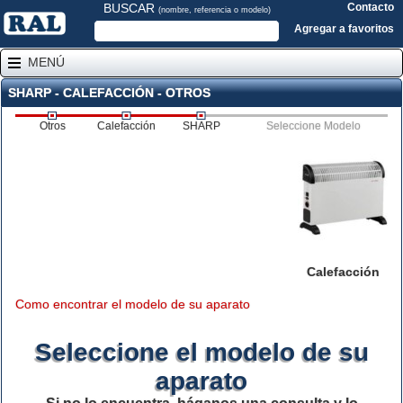
BUSCAR
Contacto
(nombre, referencia o modelo)
Agregar a favoritos
MENÚ
SHARP - CALEFACCIÓN - OTROS
Otros
Calefacción
SHARP
Seleccione Modelo
Calefacción
Como encontrar el modelo de su aparato
Seleccione el modelo de su
aparato