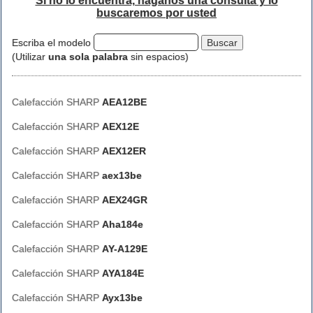
Si no lo encuentra, háganos una consulta y lo
buscaremos por usted
Escriba el modelo
(Utilizar
una sola palabra
sin espacios)
Calefacción SHARP
AEA12BE
Calefacción SHARP
AEX12E
Calefacción SHARP
AEX12ER
Calefacción SHARP
aex13be
Calefacción SHARP
AEX24GR
Calefacción SHARP
Aha184e
Calefacción SHARP
AY-A129E
Calefacción SHARP
AYA184E
Calefacción SHARP
Ayx13be