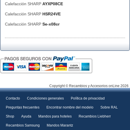
Calefacción SHARP
AYXP08CE
Calefacción SHARP
HSR24VE
Calefacción SHARP
Se-x08cr
Copyright © Recambios y Accesorios onLine 2026
Contacto
Condiciones generales
Política de privacidad
Preguntas frecuentes
Encontrar nombre del modelo
Sobre RAL
Shop
Ayuda
Mandos para hoteles
Recambios Liebherr
Recambios Samsung
Mandos Marantz