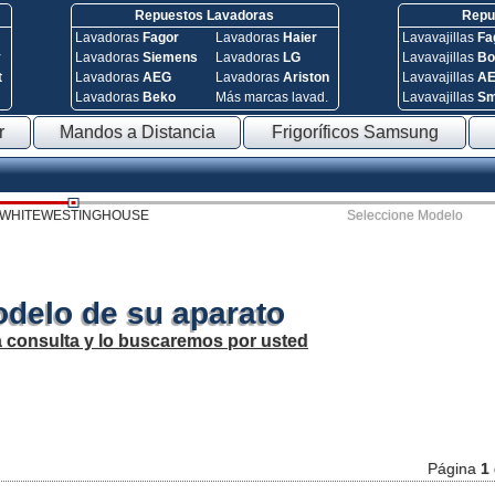
Repuestos Lavadoras
Repue
Lavadoras
Fagor
Lavadoras
Haier
Lavavajillas
Fa
y
Lavadoras
Siemens
Lavadoras
LG
Lavavajillas
Bo
t
Lavadoras
AEG
Lavadoras
Ariston
Lavavajillas
A
Lavadoras
Beko
Más marcas lavad.
Lavavajillas
S
r
Mandos a Distancia
Frigoríficos Samsung
WHITEWESTINGHOUSE
Seleccione Modelo
odelo de su aparato
a consulta y lo buscaremos por usted
Página
1