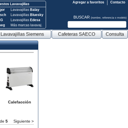
Agregar a favoritos
Contacto
stos Lavavajillas
gor
Lavavajillas
Balay
sch
Lavavajillas
Bluesky
BUSCAR
(nombre, referencia o modelo)
EG
Lavavajillas
Edesa
meg
Más marcas lavavaj.
Lavavajillas Siemens
Cafeteras SAECO
Consulta
Calefacción
de
5
Siguiente >