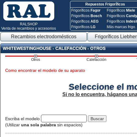
Repuestos Frigoríficos
Frigoríficos
Fagor
Frigoríficos
Miele
Frigoríficos
Bosch
Frigoríficos
Cand
Frigoríficos
AEG
Frigoríficos
Indesi
RALSHOP
Frigoríficos
LG
Más marcas frigo.
Venta de recambios y accesorios
Recambios electrodomésticos
Frigoríficos Liebher
WHITEWESTINGHOUSE - CALEFACCIÓN - OTROS
Otros
Calefacción
Como encontrar el modelo de su aparato
Seleccione el m
Si no lo encuentra, háganos un
Escriba el modelo
(Utilizar
una sola palabra
sin espacios)