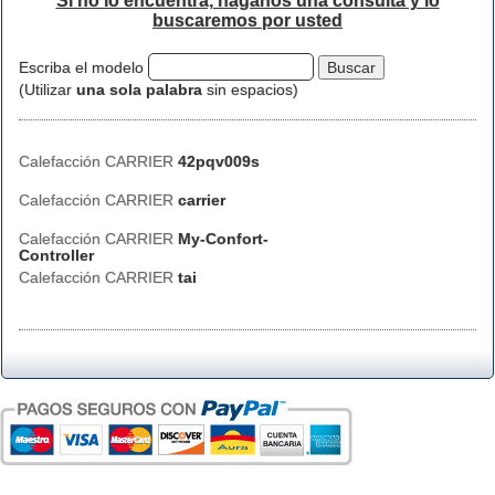
Si no lo encuentra, háganos una consulta y lo
buscaremos por usted
Escriba el modelo
(Utilizar
una sola palabra
sin espacios)
Calefacción CARRIER
42pqv009s
Calefacción CARRIER
carrier
Calefacción CARRIER
My-Confort-
Controller
Calefacción CARRIER
tai