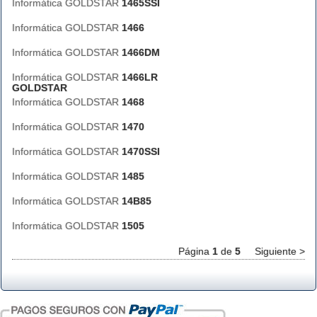
Informática GOLDSTAR
1465SSI
Informática GOLDSTAR
1466
Informática GOLDSTAR
1466DM
Informática GOLDSTAR
1466LR
GOLDSTAR
Informática GOLDSTAR
1468
Informática GOLDSTAR
1470
Informática GOLDSTAR
1470SSI
Informática GOLDSTAR
1485
Informática GOLDSTAR
14B85
Informática GOLDSTAR
1505
Página
1
de
5
Siguiente >