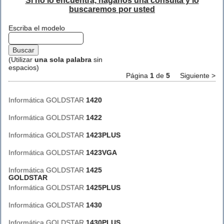
Si no lo encuentra, háganos una consulta y lo
buscaremos por usted
Escriba el modelo
(Utilizar
una sola palabra
sin
espacios)
Página
1
de
5
Siguiente >
Informática GOLDSTAR
1420
Informática GOLDSTAR
1422
Informática GOLDSTAR
1423PLUS
Informática GOLDSTAR
1423VGA
Informática GOLDSTAR
1425
GOLDSTAR
Informática GOLDSTAR
1425PLUS
Informática GOLDSTAR
1430
Informática GOLDSTAR
1430PLUS