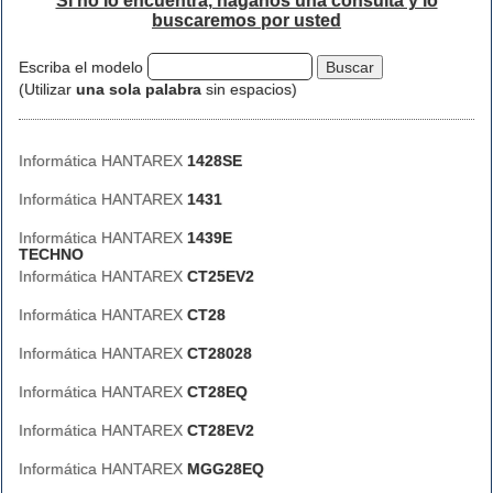
Si no lo encuentra, háganos una consulta y lo
buscaremos por usted
Escriba el modelo
(Utilizar
una sola palabra
sin espacios)
Informática HANTAREX
1428SE
Informática HANTAREX
1431
Informática HANTAREX
1439E
TECHNO
Informática HANTAREX
CT25EV2
Informática HANTAREX
CT28
Informática HANTAREX
CT28028
Informática HANTAREX
CT28EQ
Informática HANTAREX
CT28EV2
Informática HANTAREX
MGG28EQ