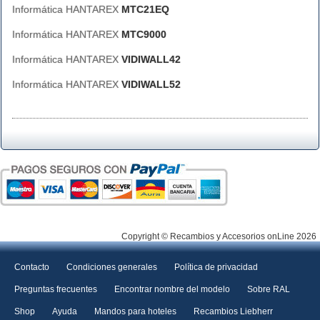
Informática HANTAREX
MTC21EQ
Informática HANTAREX
MTC9000
Informática HANTAREX
VIDIWALL42
Informática HANTAREX
VIDIWALL52
Copyright © Recambios y Accesorios onLine 2026
Contacto
Condiciones generales
Política de privacidad
Preguntas frecuentes
Encontrar nombre del modelo
Sobre RAL
Shop
Ayuda
Mandos para hoteles
Recambios Liebherr