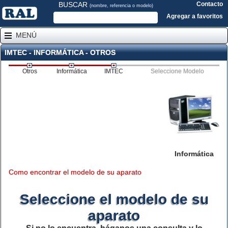
BUSCAR
Contacto
(nombre, referencia o modelo)
Agregar a favoritos
MENÚ
IMTEC - INFORMÁTICA - OTROS
Otros
Informática
IMTEC
Seleccione Modelo
Informática
Como encontrar el modelo de su aparato
Seleccione el modelo de su
aparato