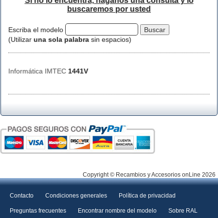
Si no lo encuentra, háganos una consulta y lo
buscaremos por usted
Escriba el modelo
(Utilizar
una sola palabra
sin espacios)
Informática IMTEC
1441V
Copyright © Recambios y Accesorios onLine 2026
Contacto
Condiciones generales
Política de privacidad
Preguntas frecuentes
Encontrar nombre del modelo
Sobre RAL