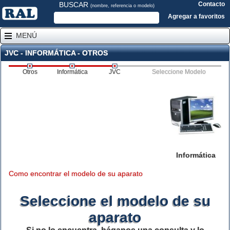
BUSCAR
Contacto
(nombre, referencia o modelo)
Agregar a favoritos
MENÚ
JVC - INFORMÁTICA - OTROS
Otros
Informática
JVC
Seleccione Modelo
Informática
Como encontrar el modelo de su aparato
Seleccione el modelo de su
aparato