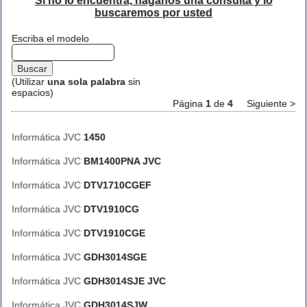
Si no lo encuentra, háganos una consulta y lo
buscaremos por usted
Escriba el modelo
(Utilizar
una sola palabra
sin
espacios)
Página
1
de
4
Siguiente >
Informática JVC
1450
Informática JVC
BM1400PNA JVC
Informática JVC
DTV1710CGEF
Informática JVC
DTV1910CG
Informática JVC
DTV1910CGE
Informática JVC
GDH3014SGE
Informática JVC
GDH3014SJE JVC
Informática JVC
GDH3014SJW