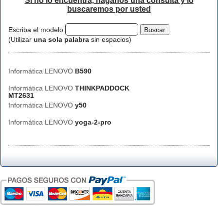
Si no lo encuentra, háganos una consulta y lo
buscaremos por usted
Escriba el modelo
(Utilizar
una sola palabra
sin espacios)
Informática LENOVO
B590
Informática LENOVO
THINKPADDOCK
MT2631
Informática LENOVO
y50
Informática LENOVO
yoga-2-pro