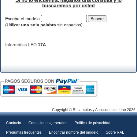
Si no lo encuentra, háganos una consulta y lo
buscaremos por usted
Escriba el modelo
(Utilizar
una sola palabra
sin espacios)
Informática LEO
17A
Copyright © Recambios y Accesorios onLine 2026
Contacto
Condiciones generales
Política de privacidad
Preguntas frecuentes
Encontrar nombre del modelo
Sobre RAL