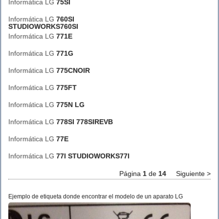
Informática LG
75SI
Informática LG
760SI
STUDIOWORKS760SI
Informática LG
771E
Informática LG
771G
Informática LG
775CNOIR
Informática LG
775FT
Informática LG
775N LG
Informática LG
778SI 778SIREVB
Informática LG
77E
Informática LG
77I STUDIOWORKS77I
Página
1
de
14
Siguiente >
Ejemplo de etiqueta donde encontrar el modelo de un aparato LG