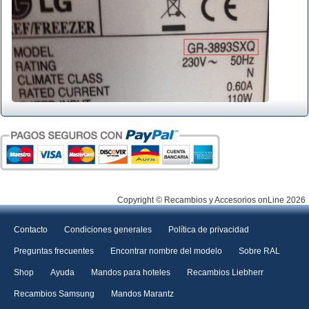
Copyright © Recambios y Accesorios onLine 2026
Contacto
Condiciones generales
Política de privacidad
Preguntas frecuentes
Encontrar nombre del modelo
Sobre RAL
Shop
Ayuda
Mandos para hoteles
Recambios Liebherr
Recambios Samsung
Mandos Marantz