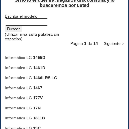
Si no lo encuentra, háganos una consulta y lo
buscaremos por usted
Escriba el modelo
(Utilizar
una sola palabra
sin
espacios)
Página
1
de
14
Siguiente >
Informática LG
1455D
Informática LG
1461D
Informática LG
1466LRS LG
Informática LG
1467
Informática LG
177V
Informática LG
17N
Informática LG
1811B
Informática LG
19C