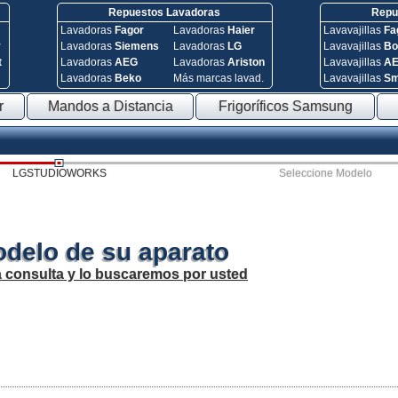
Repuestos Lavadoras
Repue
Lavadoras
Fagor
Lavadoras
Haier
Lavavajillas
Fa
y
Lavadoras
Siemens
Lavadoras
LG
Lavavajillas
Bo
t
Lavadoras
AEG
Lavadoras
Ariston
Lavavajillas
A
Lavadoras
Beko
Más marcas lavad.
Lavavajillas
S
r
Mandos a Distancia
Frigoríficos Samsung
LGSTUDIOWORKS
Seleccione Modelo
odelo de su aparato
a consulta y lo buscaremos por usted