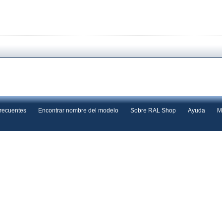
frecuentes
Encontrar nombre del modelo
Sobre RAL Shop
Ayuda
M