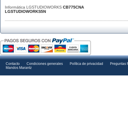
Informática LGSTUDIOWORKS
CB775CNA
LGSTUDIOWORKS5N
Contacto
Condiciones generales
Política de privacidad
Preguntas 
Mandos Marantz