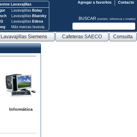
Agregar a favoritos
Contacto
stos Lavavajillas
gor
Lavavajillas
Balay
sch
Lavavajillas
Bluesky
BUSCAR
(nombre, referencia o modelo)
EG
Lavavajillas
Edesa
meg
Más marcas lavavaj.
Lavavajillas Siemens
Cafeteras SAECO
Consulta
Informática