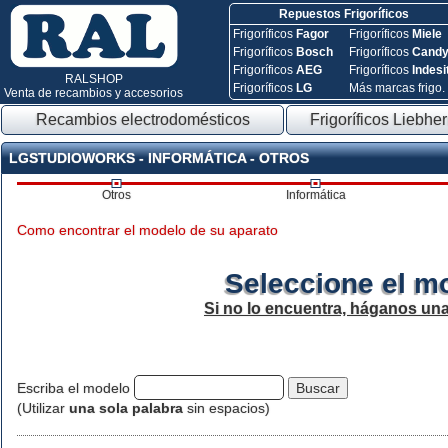
Repuestos Frigoríficos
Frigoríficos
Fagor
Frigoríficos
Miele
Frigoríficos
Bosch
Frigoríficos
Cand
Frigoríficos
AEG
Frigoríficos
Indesi
RALSHOP
Frigoríficos
LG
Más marcas frigo.
Venta de recambios y accesorios
Recambios electrodomésticos
Frigoríficos Liebher
LGSTUDIOWORKS - INFORMÁTICA - OTROS
Otros
Informática
Como encontrar el modelo de su aparato
Seleccione el m
Si no lo encuentra, háganos un
Escriba el modelo
(Utilizar
una sola palabra
sin espacios)