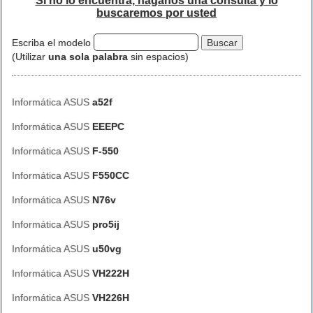
Si no lo encuentra, háganos una consulta y lo
buscaremos por usted
Escriba el modelo
(Utilizar
una sola palabra
sin espacios)
Informática ASUS
a52f
Informática ASUS
EEEPC
Informática ASUS
F-550
Informática ASUS
F550CC
Informática ASUS
N76v
Informática ASUS
pro5ij
Informática ASUS
u50vg
Informática ASUS
VH222H
Informática ASUS
VH226H