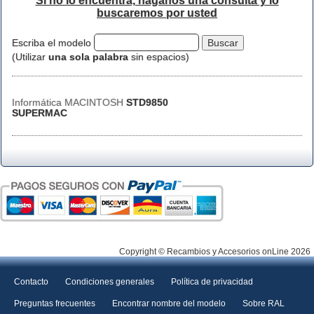
Si no lo encuentra, háganos una consulta y lo
buscaremos por usted
Escriba el modelo
(Utilizar
una sola palabra
sin espacios)
Informática MACINTOSH
STD9850
SUPERMAC
Copyright © Recambios y Accesorios onLine 2026
Contacto
Condiciones generales
Política de privacidad
Preguntas frecuentes
Encontrar nombre del modelo
Sobre RAL