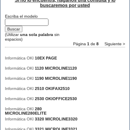
Si no lo encuentra, háganos una consulta y lo
buscaremos por usted
Escriba el modelo
(Utilizar
una sola palabra
sin
espacios)
Página
1
de
8
Siguiente >
Informática OKI
10EX PAGE
Informática OKI
1120 MICROLINE1120
Informática OKI
1190 MICROLINE1190
Informática OKI
2510 OKIFAX2510
Informática OKI
2530 OKIOFFICE2530
Informática OKI
280
MICROLINE280ELITE
Informática OKI
3320 MICROLINE3320
Informática OKI
3321 MICROLINE3321