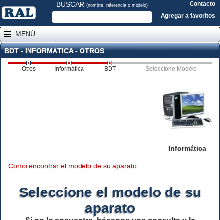
BUSCAR
Contacto
(nombre, referencia o modelo)
Agregar a favoritos
MENÚ
BDT - INFORMÁTICA - OTROS
Otros
Informática
BDT
Seleccione Modelo
Informática
Como encontrar el modelo de su aparato
Seleccione el modelo de su
aparato