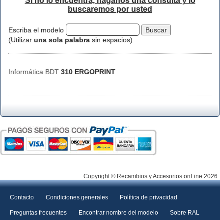
Si no lo encuentra, háganos una consulta y lo
buscaremos por usted
Escriba el modelo
(Utilizar
una sola palabra
sin espacios)
Informática BDT
310 ERGOPRINT
Copyright © Recambios y Accesorios onLine 2026
Contacto
Condiciones generales
Política de privacidad
Preguntas frecuentes
Encontrar nombre del modelo
Sobre RAL