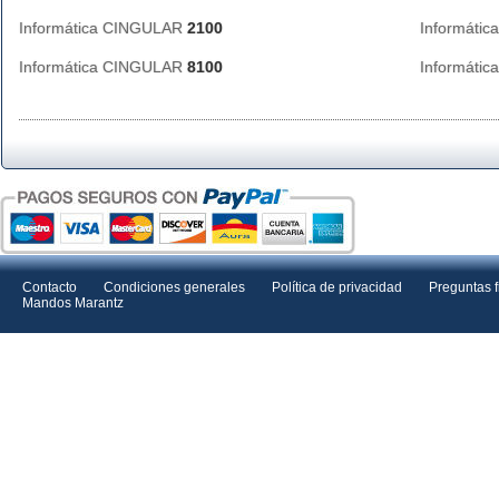
Informática CINGULAR
2100
Informáti
Informática CINGULAR
8100
Informáti
Contacto
Condiciones generales
Política de privacidad
Preguntas 
Mandos Marantz