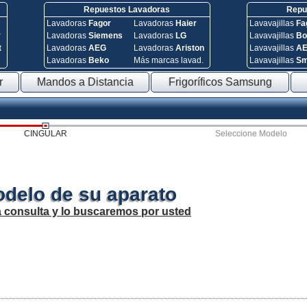
Repuestos Lavadoras
Repue
Lavadoras
Fagor
Lavadoras
Haier
Lavavajillas
Fa
y
Lavadoras
Siemens
Lavadoras
LG
Lavavajillas
Bo
t
Lavadoras
AEG
Lavadoras
Ariston
Lavavajillas
A
Lavadoras
Beko
Más marcas lavad.
Lavavajillas
S
r
Mandos a Distancia
Frigoríficos Samsung
CINGULAR
Seleccione Modelo
odelo de su aparato
a consulta y lo buscaremos por usted