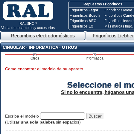
Repuestos Frigoríficos
Frigoríficos
Fagor
Frigoríficos
Miele
Frigoríficos
Bosch
Frigoríficos
Cand
Frigoríficos
AEG
Frigoríficos
Indesi
RALSHOP
Frigoríficos
LG
Más marcas frigo.
Venta de recambios y accesorios
Recambios electrodomésticos
Frigoríficos Liebher
CINGULAR - INFORMÁTICA - OTROS
Otros
Informática
Como encontrar el modelo de su aparato
Seleccione el m
Si no lo encuentra, háganos un
Escriba el modelo
(Utilizar
una sola palabra
sin espacios)