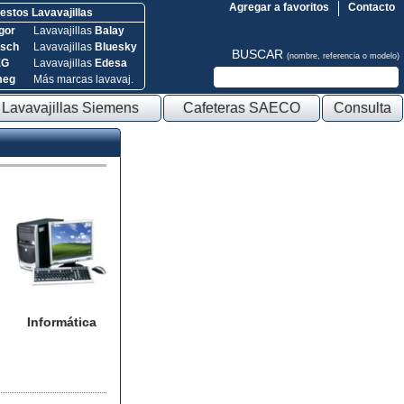
Agregar a favoritos
Contacto
stos Lavavajillas
gor
Lavavajillas
Balay
sch
Lavavajillas
Bluesky
BUSCAR
(nombre, referencia o modelo)
EG
Lavavajillas
Edesa
meg
Más marcas lavavaj.
Lavavajillas Siemens
Cafeteras SAECO
Consulta
Informática