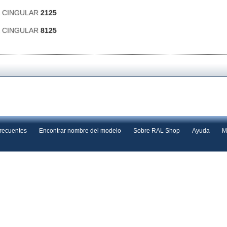
ca CINGULAR
2125
ca CINGULAR
8125
frecuentes
Encontrar nombre del modelo
Sobre RAL Shop
Ayuda
M