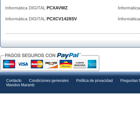
Informática DIGITAL
PCXAVWZ
Informátic
Informática DIGITAL
PCXCV1428SV
Informátic
Contacto
Condiciones generales
Política de privacidad
Preguntas 
Mandos Marantz