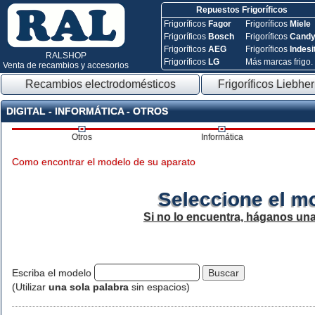
Repuestos Frigoríficos
Frigoríficos
Fagor
Frigoríficos
Miele
Frigoríficos
Bosch
Frigoríficos
Cand
Frigoríficos
AEG
Frigoríficos
Indesi
RALSHOP
Frigoríficos
LG
Más marcas frigo.
Venta de recambios y accesorios
Recambios electrodomésticos
Frigoríficos Liebher
DIGITAL - INFORMÁTICA - OTROS
Otros
Informática
Como encontrar el modelo de su aparato
Seleccione el m
Si no lo encuentra, háganos un
Escriba el modelo
(Utilizar
una sola palabra
sin espacios)