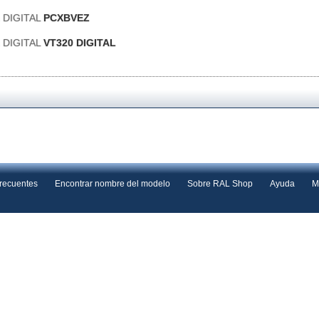
a DIGITAL
PCXBVEZ
a DIGITAL
VT320 DIGITAL
frecuentes
Encontrar nombre del modelo
Sobre RAL Shop
Ayuda
M