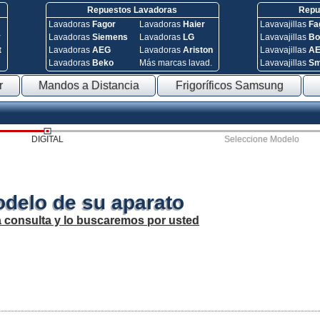
Repuestos Lavadoras
Repue
Lavadoras
Fagor
Lavadoras
Haier
Lavavajillas
Fa
y
Lavadoras
Siemens
Lavadoras
LG
Lavavajillas
Bo
t
Lavadoras
AEG
Lavadoras
Ariston
Lavavajillas
A
Lavadoras
Beko
Más marcas lavad.
Lavavajillas
S
r
Mandos a Distancia
Frigoríficos Samsung
DIGITAL
Seleccione Modelo
odelo de su aparato
a consulta y lo buscaremos por usted