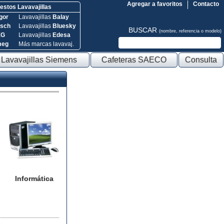
Agregar a favoritos
Contacto
stos Lavavajillas
gor
Lavavajillas
Balay
sch
Lavavajillas
Bluesky
BUSCAR
(nombre, referencia o modelo)
EG
Lavavajillas
Edesa
meg
Más marcas lavavaj.
Lavavajillas Siemens
Cafeteras SAECO
Consulta
Informática