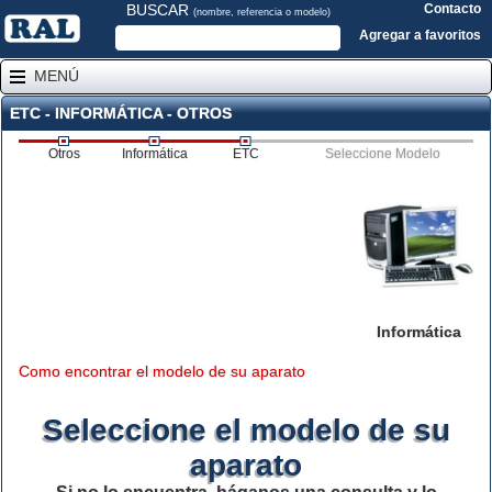
BUSCAR
Contacto
(nombre, referencia o modelo)
Agregar a favoritos
MENÚ
ETC - INFORMÁTICA - OTROS
Otros
Informática
ETC
Seleccione Modelo
Informática
Como encontrar el modelo de su aparato
Seleccione el modelo de su
aparato