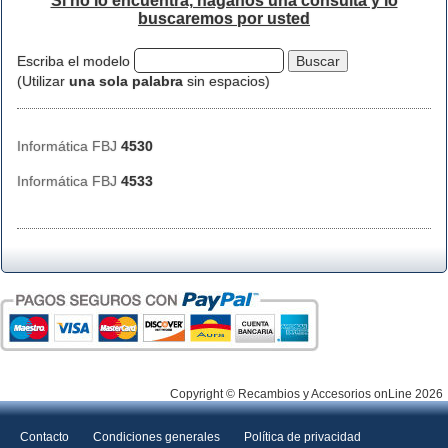
Si no lo encuentra, háganos una consulta y lo
buscaremos por usted
Escriba el modelo
(Utilizar
una sola palabra
sin espacios)
Informática FBJ
4530
Informática FBJ
4533
Copyright © Recambios y Accesorios onLine 2026
Contacto
Condiciones generales
Política de privacidad