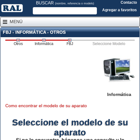
BUSCAR
Contacto
(nombre, referencia o modelo)
Agregar a favoritos
MENÚ
FBJ - INFORMÁTICA - OTROS
Otros
Informática
FBJ
Seleccione Modelo
Informática
Como encontrar el modelo de su aparato
Seleccione el modelo de su
aparato