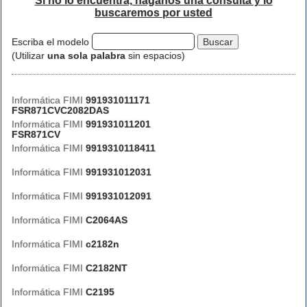
Si no lo encuentra, háganos una consulta y lo
buscaremos por usted
Escriba el modelo
(Utilizar
una sola palabra
sin espacios)
Informática FIMI
991931011171
FSR871CVC2082DAS
Informática FIMI
991931011201
FSR871CV
Informática FIMI
9919310118411
Informática FIMI
991931012031
Informática FIMI
991931012091
Informática FIMI
C2064AS
Informática FIMI
c2182n
Informática FIMI
C2182NT
Informática FIMI
C2195