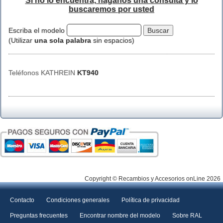
Si no lo encuentra, háganos una consulta y lo
buscaremos por usted
Escriba el modelo
(Utilizar
una sola palabra
sin espacios)
Teléfonos KATHREIN
KT940
Copyright © Recambios y Accesorios onLine 2026
Contacto
Condiciones generales
Política de privacidad
Preguntas frecuentes
Encontrar nombre del modelo
Sobre RAL