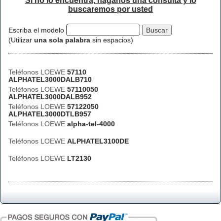
Si no lo encuentra, háganos una consulta y lo
buscaremos por usted
Escriba el modelo
(Utilizar
una sola palabra
sin espacios)
Teléfonos LOEWE
57110
ALPHATEL3000DALB710
Teléfonos LOEWE
57110050
ALPHATEL3000DALB952
Teléfonos LOEWE
57122050
ALPHATEL3000DTLB957
Teléfonos LOEWE
alpha-tel-4000
Teléfonos LOEWE
ALPHATEL3100DE
Teléfonos LOEWE
LT2130