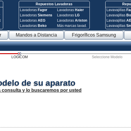
Repuestos Lavadoras
Repue
Lavadoras
Fagor
Lavadoras
Haier
Lavavajillas
Fa
y
Lavadoras
Siemens
Lavadoras
LG
Lavavajillas
Bo
t
Lavadoras
AEG
Lavadoras
Ariston
Lavavajillas
A
Lavadoras
Beko
Más marcas lavad.
Lavavajillas
S
r
Mandos a Distancia
Frigoríficos Samsung
LOGICOM
Seleccione Modelo
odelo de su aparato
a consulta y lo buscaremos por usted