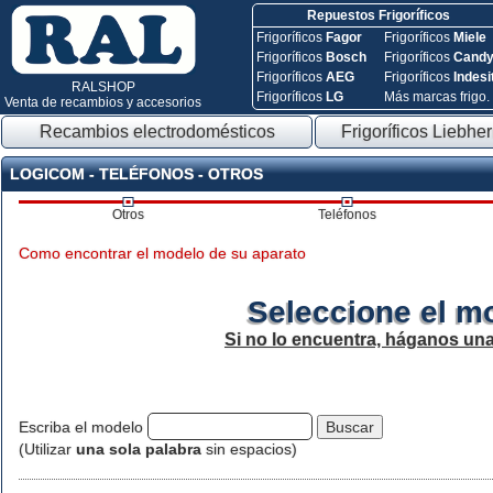
Repuestos Frigoríficos
Frigoríficos
Fagor
Frigoríficos
Miele
Frigoríficos
Bosch
Frigoríficos
Cand
Frigoríficos
AEG
Frigoríficos
Indesi
RALSHOP
Frigoríficos
LG
Más marcas frigo.
Venta de recambios y accesorios
Recambios electrodomésticos
Frigoríficos Liebher
LOGICOM - TELÉFONOS - OTROS
Otros
Teléfonos
Como encontrar el modelo de su aparato
Seleccione el m
Si no lo encuentra, háganos un
Escriba el modelo
(Utilizar
una sola palabra
sin espacios)