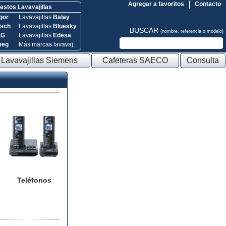
Agregar a favoritos
Contacto
stos Lavavajillas
gor
Lavavajillas
Balay
sch
Lavavajillas
Bluesky
BUSCAR
(nombre, referencia o modelo)
EG
Lavavajillas
Edesa
meg
Más marcas lavavaj.
Lavavajillas Siemens
Cafeteras SAECO
Consulta
Teléfonos