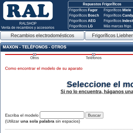
Repuestos Frigoríficos
Frigoríficos
Fagor
Frigoríficos
Miele
Frigoríficos
Bosch
Frigoríficos
Cand
Frigoríficos
AEG
Frigoríficos
Indesi
RALSHOP
Frigoríficos
LG
Más marcas frigo.
Venta de recambios y accesorios
Recambios electrodomésticos
Frigoríficos Liebher
MAXON - TELÉFONOS - OTROS
Otros
Teléfonos
Como encontrar el modelo de su aparato
Seleccione el m
Si no lo encuentra, háganos un
Escriba el modelo
(Utilizar
una sola palabra
sin espacios)