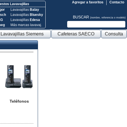
Agregar a favoritos
Contacto
stos Lavavajillas
gor
Lavavajillas
Balay
sch
Lavavajillas
Bluesky
BUSCAR
(nombre, referencia o modelo)
EG
Lavavajillas
Edesa
meg
Más marcas lavavaj.
Lavavajillas Siemens
Cafeteras SAECO
Consulta
Teléfonos