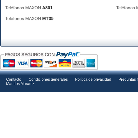
Teléfonos MAXON
A801
Teléfono
Teléfonos MAXON
MT35
Contacto
Condiciones generales
Política de privacidad
Preguntas 
Mandos Marantz