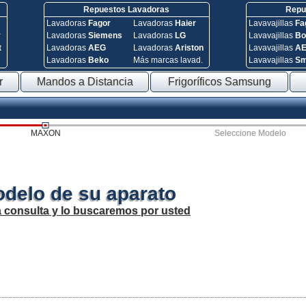
Repuestos Lavadoras
Repue
Lavadoras
Fagor
Lavadoras
Haier
Lavavajillas
Fa
y
Lavadoras
Siemens
Lavadoras
LG
Lavavajillas
Bo
t
Lavadoras
AEG
Lavadoras
Ariston
Lavavajillas
A
Lavadoras
Beko
Más marcas lavad.
Lavavajillas
S
r
Mandos a Distancia
Frigoríficos Samsung
MAXON
Seleccione Modelo
odelo de su aparato
a consulta y lo buscaremos por usted