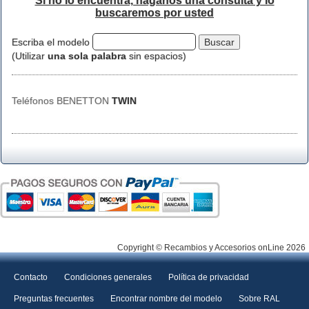
Si no lo encuentra, háganos una consulta y lo
buscaremos por usted
Escriba el modelo
(Utilizar
una sola palabra
sin espacios)
Teléfonos BENETTON
TWIN
Copyright © Recambios y Accesorios onLine 2026
Contacto
Condiciones generales
Política de privacidad
Preguntas frecuentes
Encontrar nombre del modelo
Sobre RAL