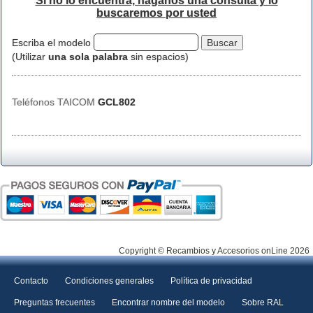
Si no lo encuentra, háganos una consulta y lo
buscaremos por usted
Escriba el modelo
(Utilizar
una sola palabra
sin espacios)
Teléfonos TAICOM
GCL802
Copyright © Recambios y Accesorios onLine 2026
Contacto
Condiciones generales
Política de privacidad
Preguntas frecuentes
Encontrar nombre del modelo
Sobre RAL