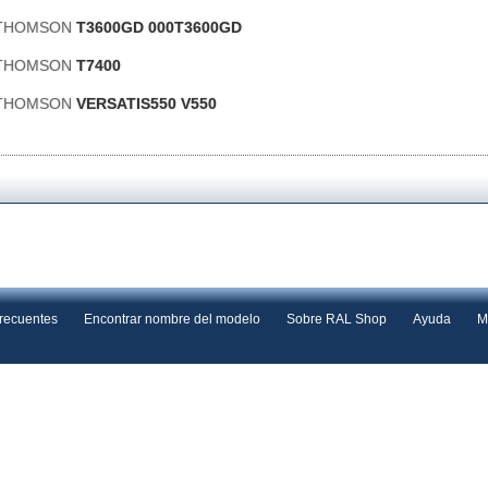
s THOMSON
T3600GD 000T3600GD
s THOMSON
T7400
s THOMSON
VERSATIS550 V550
frecuentes
Encontrar nombre del modelo
Sobre RAL Shop
Ayuda
M