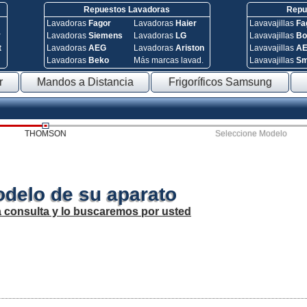
Repuestos Lavadoras
Repue
Lavadoras
Fagor
Lavadoras
Haier
Lavavajillas
Fa
y
Lavadoras
Siemens
Lavadoras
LG
Lavavajillas
Bo
t
Lavadoras
AEG
Lavadoras
Ariston
Lavavajillas
A
Lavadoras
Beko
Más marcas lavad.
Lavavajillas
S
r
Mandos a Distancia
Frigoríficos Samsung
THOMSON
Seleccione Modelo
odelo de su aparato
a consulta y lo buscaremos por usted