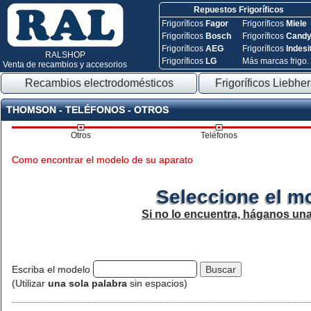
Repuestos Frigoríficos
Frigoríficos
Fagor
Frigoríficos
Miele
Frigoríficos
Bosch
Frigoríficos
Cand
Frigoríficos
AEG
Frigoríficos
Indesi
RALSHOP
Frigoríficos
LG
Más marcas frigo.
Venta de recambios y accesorios
Recambios electrodomésticos
Frigoríficos Liebher
THOMSON - TELÉFONOS - OTROS
Otros
Teléfonos
Como encontrar el modelo de su aparato
Seleccione el m
Si no lo encuentra, háganos un
Escriba el modelo
(Utilizar
una sola palabra
sin espacios)