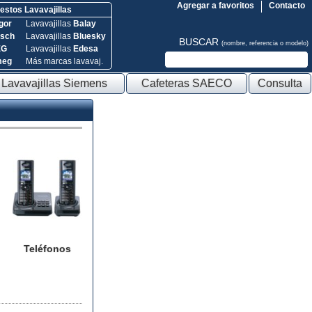
Agregar a favoritos
Contacto
stos Lavavajillas
gor
Lavavajillas
Balay
sch
Lavavajillas
Bluesky
BUSCAR
(nombre, referencia o modelo)
EG
Lavavajillas
Edesa
meg
Más marcas lavavaj.
Lavavajillas Siemens
Cafeteras SAECO
Consulta
Teléfonos