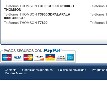
Teléfonos THOMSON
T3100GD 000T3100GD
Teléfono
THOMSON
Teléfonos THOMSON
T3900GDPALAPALA
Teléfono
000T3900GD
Teléfonos THOMSON
T7800
Teléfono
Contacto
Condiciones generales
Política de privacidad
Preguntas 
Mandos Marantz