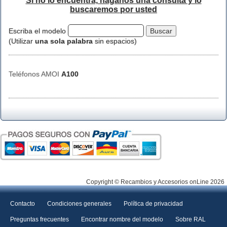
Si no lo encuentra, háganos una consulta y lo
buscaremos por usted
Escriba el modelo
(Utilizar
una sola palabra
sin espacios)
Teléfonos AMOI
A100
Copyright © Recambios y Accesorios onLine 2026
Contacto
Condiciones generales
Política de privacidad
Preguntas frecuentes
Encontrar nombre del modelo
Sobre RAL