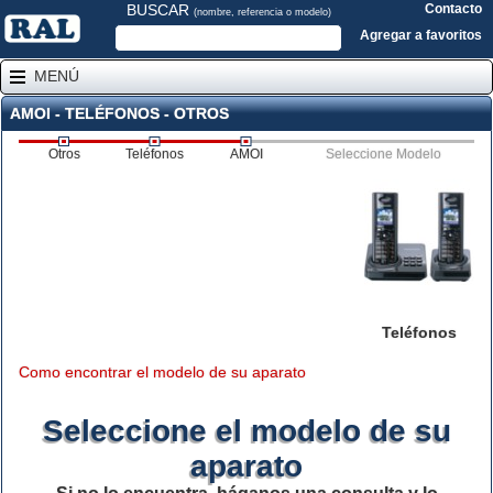
BUSCAR
Contacto
(nombre, referencia o modelo)
Agregar a favoritos
MENÚ
AMOI - TELÉFONOS - OTROS
Otros
Teléfonos
AMOI
Seleccione Modelo
Teléfonos
Como encontrar el modelo de su aparato
Seleccione el modelo de su
aparato