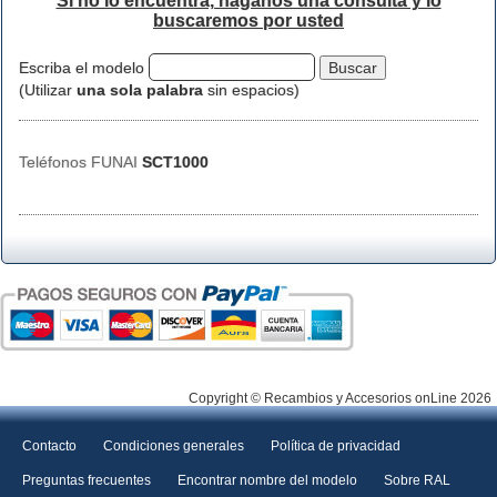
Si no lo encuentra, háganos una consulta y lo
buscaremos por usted
Escriba el modelo
(Utilizar
una sola palabra
sin espacios)
Teléfonos FUNAI
SCT1000
Copyright © Recambios y Accesorios onLine 2026
Contacto
Condiciones generales
Política de privacidad
Preguntas frecuentes
Encontrar nombre del modelo
Sobre RAL