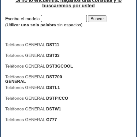
Si no lo encuentra, háganos una consulta y lo
buscaremos por usted
Escriba el modelo
(Utilizar
una sola palabra
sin espacios)
Teléfonos GENERAL
DST11
Teléfonos GENERAL
DST33
Teléfonos GENERAL
DST3GCOOL
Teléfonos GENERAL
DST700
GENERAL
Teléfonos GENERAL
DSTL1
Teléfonos GENERAL
DSTPICCO
Teléfonos GENERAL
DSTW1
Teléfonos GENERAL
G777