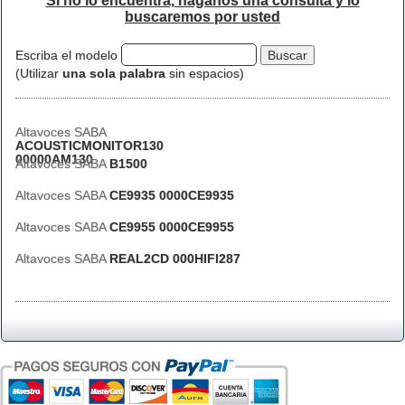
Si no lo encuentra, háganos una consulta y lo
buscaremos por usted
Escriba el modelo
(Utilizar
una sola palabra
sin espacios)
Altavoces SABA
ACOUSTICMONITOR130
00000AM130
Altavoces SABA
B1500
Altavoces SABA
CE9935 0000CE9935
Altavoces SABA
CE9955 0000CE9955
Altavoces SABA
REAL2CD 000HIFI287