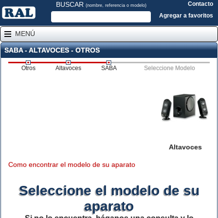
BUSCAR
Contacto
(nombre, referencia o modelo)
Agregar a favoritos
MENÚ
SABA - ALTAVOCES - OTROS
Otros
Altavoces
SABA
Seleccione Modelo
Altavoces
Como encontrar el modelo de su aparato
Seleccione el modelo de su
aparato