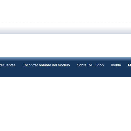
frecuentes
Encontrar nombre del modelo
Sobre RAL Shop
Ayuda
M