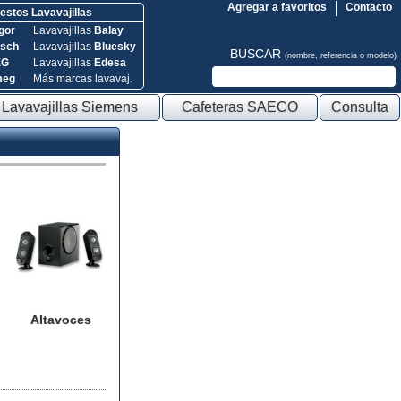
Agregar a favoritos
Contacto
stos Lavavajillas
gor
Lavavajillas
Balay
sch
Lavavajillas
Bluesky
BUSCAR
(nombre, referencia o modelo)
EG
Lavavajillas
Edesa
meg
Más marcas lavavaj.
Lavavajillas Siemens
Cafeteras SAECO
Consulta
Altavoces