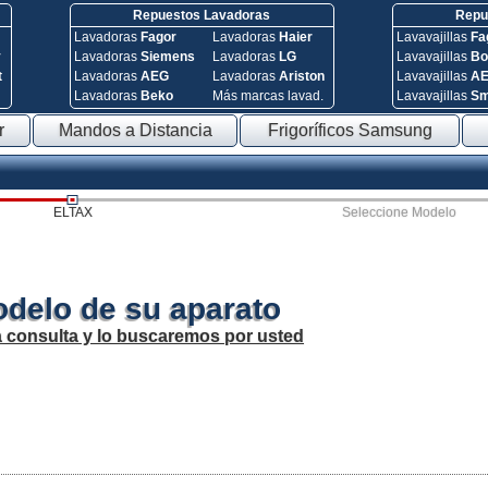
Repuestos Lavadoras
Repue
Lavadoras
Fagor
Lavadoras
Haier
Lavavajillas
Fa
y
Lavadoras
Siemens
Lavadoras
LG
Lavavajillas
Bo
t
Lavadoras
AEG
Lavadoras
Ariston
Lavavajillas
A
Lavadoras
Beko
Más marcas lavad.
Lavavajillas
S
r
Mandos a Distancia
Frigoríficos Samsung
ELTAX
Seleccione Modelo
odelo de su aparato
a consulta y lo buscaremos por usted