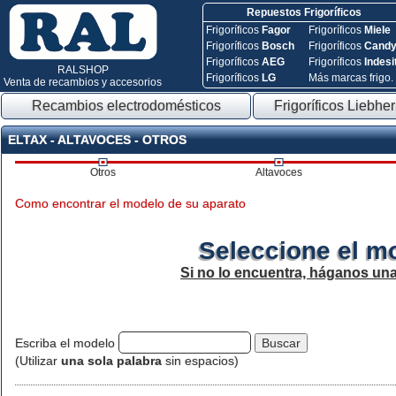
Repuestos Frigoríficos
Frigoríficos
Fagor
Frigoríficos
Miele
Frigoríficos
Bosch
Frigoríficos
Cand
Frigoríficos
AEG
Frigoríficos
Indesi
RALSHOP
Frigoríficos
LG
Más marcas frigo.
Venta de recambios y accesorios
Recambios electrodomésticos
Frigoríficos Liebher
ELTAX - ALTAVOCES - OTROS
Otros
Altavoces
Como encontrar el modelo de su aparato
Seleccione el m
Si no lo encuentra, háganos un
Escriba el modelo
(Utilizar
una sola palabra
sin espacios)