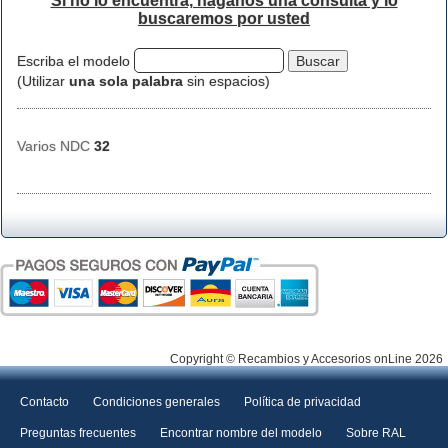
Si no lo encuentra, háganos una consulta y lo
buscaremos por usted
Escriba el modelo
(Utilizar
una sola palabra
sin espacios)
Varios NDC
32
Copyright © Recambios y Accesorios onLine 2026
Contacto
Condiciones generales
Política de privacidad
Preguntas frecuentes
Encontrar nombre del modelo
Sobre RAL