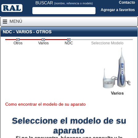
BUSCAR
Contacto
(nombre, referencia o modelo)
Agregar a favoritos
MENÚ
NDC - VARIOS - OTROS
Otros
Varios
NDC
Seleccione Modelo
Varios
Como encontrar el modelo de su aparato
Seleccione el modelo de su
aparato