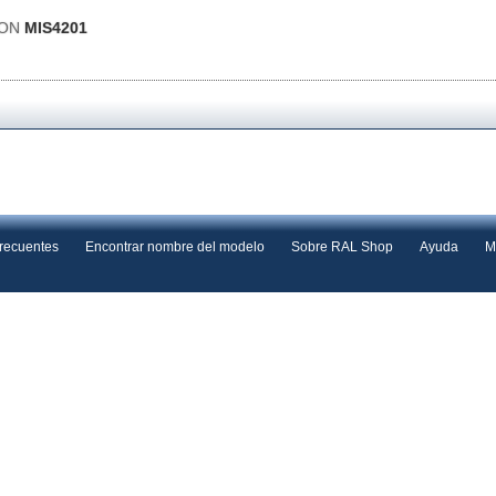
ION
MIS4201
frecuentes
Encontrar nombre del modelo
Sobre RAL Shop
Ayuda
M