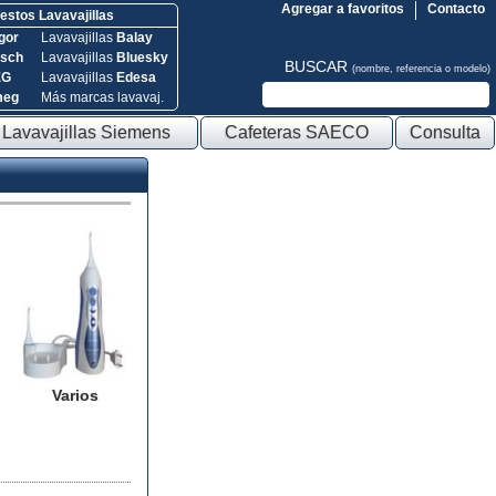
Agregar a favoritos
Contacto
stos Lavavajillas
gor
Lavavajillas
Balay
sch
Lavavajillas
Bluesky
BUSCAR
(nombre, referencia o modelo)
EG
Lavavajillas
Edesa
meg
Más marcas lavavaj.
Lavavajillas Siemens
Cafeteras SAECO
Consulta
Varios