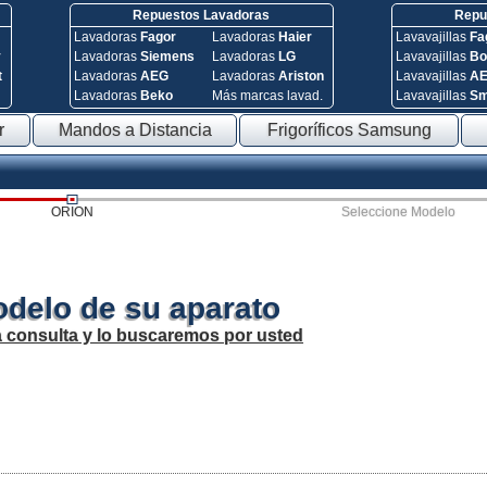
Repuestos Lavadoras
Repue
Lavadoras
Fagor
Lavadoras
Haier
Lavavajillas
Fa
y
Lavadoras
Siemens
Lavadoras
LG
Lavavajillas
Bo
t
Lavadoras
AEG
Lavadoras
Ariston
Lavavajillas
A
Lavadoras
Beko
Más marcas lavad.
Lavavajillas
S
r
Mandos a Distancia
Frigoríficos Samsung
ORION
Seleccione Modelo
odelo de su aparato
a consulta y lo buscaremos por usted