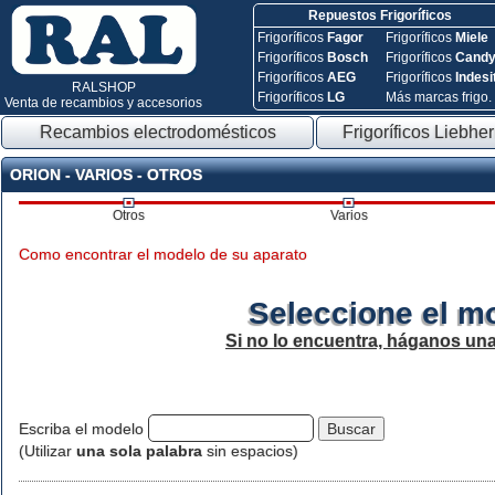
Repuestos Frigoríficos
Frigoríficos
Fagor
Frigoríficos
Miele
Frigoríficos
Bosch
Frigoríficos
Cand
Frigoríficos
AEG
Frigoríficos
Indesi
RALSHOP
Frigoríficos
LG
Más marcas frigo.
Venta de recambios y accesorios
Recambios electrodomésticos
Frigoríficos Liebher
ORION - VARIOS - OTROS
Otros
Varios
Como encontrar el modelo de su aparato
Seleccione el m
Si no lo encuentra, háganos un
Escriba el modelo
(Utilizar
una sola palabra
sin espacios)