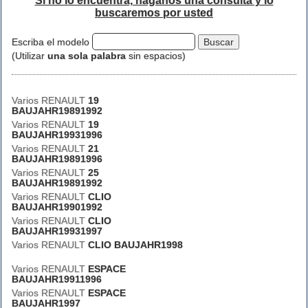
Si no lo encuentra, háganos una consulta y lo
buscaremos por usted
Escriba el modelo
(Utilizar
una sola palabra
sin espacios)
Varios RENAULT
19
BAUJAHR19891992
Varios RENAULT
19
BAUJAHR19931996
Varios RENAULT
21
BAUJAHR19891996
Varios RENAULT
25
BAUJAHR19891992
Varios RENAULT
CLIO
BAUJAHR19901992
Varios RENAULT
CLIO
BAUJAHR19931997
Varios RENAULT
CLIO BAUJAHR1998
Varios RENAULT
ESPACE
BAUJAHR19911996
Varios RENAULT
ESPACE
BAUJAHR1997