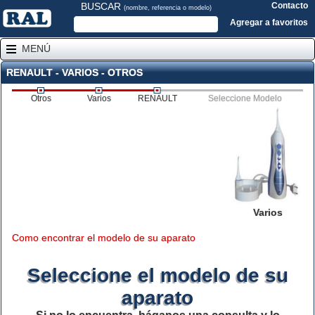
BUSCAR
Contacto
(nombre, referencia o modelo)
Agregar a favoritos
MENÚ
RENAULT - VARIOS - OTROS
Otros
Varios
RENAULT
Seleccione Modelo
Varios
Como encontrar el modelo de su aparato
Seleccione el modelo de su
aparato