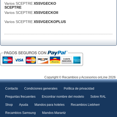
Varios SCEPTRE
X5SVGECKO
SCEPTRE
Varios SCEPTRE
X5SVGECKOII
Varios SCEPTRE
X5SVGECKOPLUS
Copyright © Recambios y Accesorios onLine 2026
Contacto
Condiciones generales
Política de privacidad
Preguntas frecuentes
Encontrar nombre del modelo
Sobre RAL
Shop
Ayuda
Mandos para hoteles
Recambios Liebherr
Recambios Samsung
Mandos Marantz