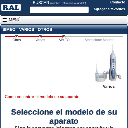
BUSCAR
Contacto
(nombre, referencia o modelo)
Agregar a favoritos
MENÚ
SIMEO - VARIOS - OTROS
Otros
Varios
SIMEO
Seleccione Modelo
Varios
Como encontrar el modelo de su aparato
Seleccione el modelo de su
aparato