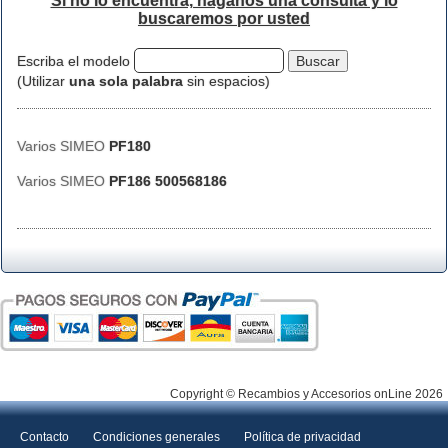
Si no lo encuentra, háganos una consulta y lo
buscaremos por usted
Escriba el modelo
(Utilizar
una sola palabra
sin espacios)
Varios SIMEO
PF180
Varios SIMEO
PF186 500568186
Copyright © Recambios y Accesorios onLine 2026
Contacto
Condiciones generales
Política de privacidad