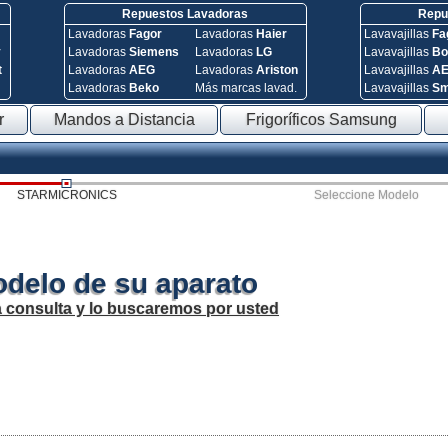
Repuestos Lavadoras
Repue
Lavadoras
Fagor
Lavadoras
Haier
Lavavajillas
Fa
y
Lavadoras
Siemens
Lavadoras
LG
Lavavajillas
Bo
t
Lavadoras
AEG
Lavadoras
Ariston
Lavavajillas
A
Lavadoras
Beko
Más marcas lavad.
Lavavajillas
S
r
Mandos a Distancia
Frigoríficos Samsung
STARMICRONICS
Seleccione Modelo
odelo de su aparato
a consulta y lo buscaremos por usted