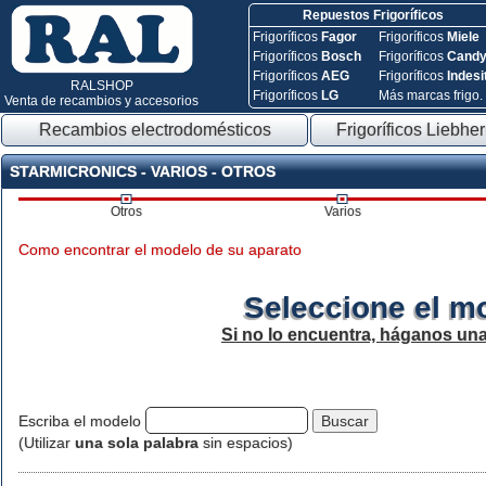
Repuestos Frigoríficos
Frigoríficos
Fagor
Frigoríficos
Miele
Frigoríficos
Bosch
Frigoríficos
Cand
Frigoríficos
AEG
Frigoríficos
Indesi
RALSHOP
Frigoríficos
LG
Más marcas frigo.
Venta de recambios y accesorios
Recambios electrodomésticos
Frigoríficos Liebher
STARMICRONICS - VARIOS - OTROS
Otros
Varios
Como encontrar el modelo de su aparato
Seleccione el m
Si no lo encuentra, háganos un
Escriba el modelo
(Utilizar
una sola palabra
sin espacios)