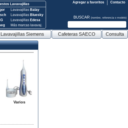
Agregar a favoritos
Contacto
stos Lavavajillas
gor
Lavavajillas
Balay
sch
Lavavajillas
Bluesky
BUSCAR
(nombre, referencia o modelo)
EG
Lavavajillas
Edesa
meg
Más marcas lavavaj.
Lavavajillas Siemens
Cafeteras SAECO
Consulta
Varios