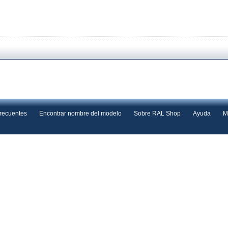
frecuentes
Encontrar nombre del modelo
Sobre RAL Shop
Ayuda
M