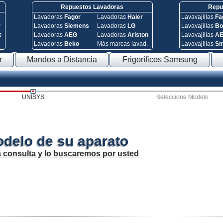
Repuestos Lavadoras
Repue
Lavadoras
Fagor
Lavadoras
Haier
Lavavajillas
Fa
y
Lavadoras
Siemens
Lavadoras
LG
Lavavajillas
Bo
t
Lavadoras
AEG
Lavadoras
Ariston
Lavavajillas
A
Lavadoras
Beko
Más marcas lavad.
Lavavajillas
S
r
Mandos a Distancia
Frigoríficos Samsung
UNISYS
Seleccione Modelo
odelo de su aparato
a consulta y lo buscaremos por usted