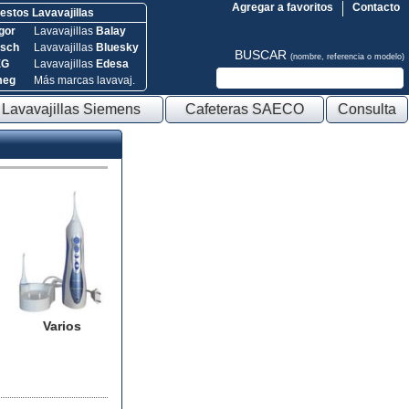
Agregar a favoritos
Contacto
stos Lavavajillas
gor
Lavavajillas
Balay
sch
Lavavajillas
Bluesky
BUSCAR
(nombre, referencia o modelo)
EG
Lavavajillas
Edesa
meg
Más marcas lavavaj.
Lavavajillas Siemens
Cafeteras SAECO
Consulta
Varios