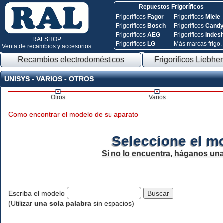
Repuestos Frigoríficos
Frigoríficos
Fagor
Frigoríficos
Miele
Frigoríficos
Bosch
Frigoríficos
Cand
Frigoríficos
AEG
Frigoríficos
Indesi
RALSHOP
Frigoríficos
LG
Más marcas frigo.
Venta de recambios y accesorios
Recambios electrodomésticos
Frigoríficos Liebher
UNISYS - VARIOS - OTROS
Otros
Varios
Como encontrar el modelo de su aparato
Seleccione el m
Si no lo encuentra, háganos un
Escriba el modelo
(Utilizar
una sola palabra
sin espacios)