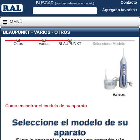
BUSCAR
Contacto
(nombre, referencia o modelo)
Agregar a favoritos
MENÚ
BLAUPUNKT - VARIOS - OTROS
Otros
Varios
BLAUPUNKT
Seleccione Modelo
Varios
Como encontrar el modelo de su aparato
Seleccione el modelo de su
aparato