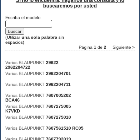
Si no lo encuentra, háganos una consulta y lo
buscaremos por usted
Escriba el modelo
(Utilizar
una sola palabra
sin
espacios)
Página
1
de
2
Siguiente >
Varios BLAUPUNKT
29622
2962204722
Varios BLAUPUNKT
2962204701
Varios BLAUPUNKT
2962204711
Varios BLAUPUNKT
7607005202
BCA46
Varios BLAUPUNKT
7607275005
K7VKD
Varios BLAUPUNKT
7607275010
Varios BLAUPUNKT
7607561510 RC05
Varios BLAUPUNKT
7607792019