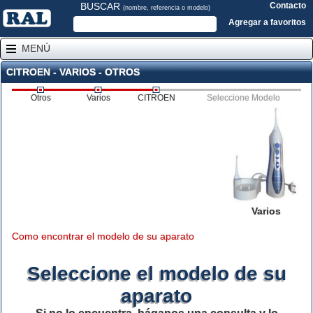
BUSCAR
Contacto
(nombre, referencia o modelo)
Agregar a favoritos
MENÚ
CITROEN - VARIOS - OTROS
Otros
Varios
CITROEN
Seleccione Modelo
Varios
Como encontrar el modelo de su aparato
Seleccione el modelo de su
aparato