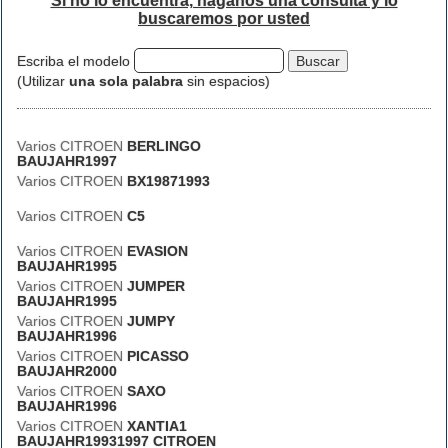
Si no lo encuentra, háganos una consulta y lo
buscaremos por usted
Escriba el modelo
(Utilizar
una sola palabra
sin espacios)
Varios CITROEN
BERLINGO
BAUJAHR1997
Varios CITROEN
BX19871993
Varios CITROEN
C5
Varios CITROEN
EVASION
BAUJAHR1995
Varios CITROEN
JUMPER
BAUJAHR1995
Varios CITROEN
JUMPY
BAUJAHR1996
Varios CITROEN
PICASSO
BAUJAHR2000
Varios CITROEN
SAXO
BAUJAHR1996
Varios CITROEN
XANTIA1
BAUJAHR19931997 CITROEN