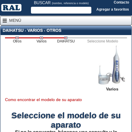
BUSCAR
Contacto
(nombre, referencia o modelo)
Agregar a favoritos
MENÚ
DAIHATSU - VARIOS - OTROS
Otros
Varios
DAIHATSU
Seleccione Modelo
Varios
Como encontrar el modelo de su aparato
Seleccione el modelo de su
aparato