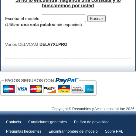
Si no lo encuentra, háganos una consulta y lo
buscaremos por usted
Escriba el modelo
(Utilizar
una sola palabra
sin espacios)
Varios DELVCAM
DELV7XLPRO
Copyright © Recambios y Accesorios onLine 2026
Contacto
Condiciones generales
Política de privacidad
Preguntas frecuentes
Encontrar nombre del modelo
Sobre RAL