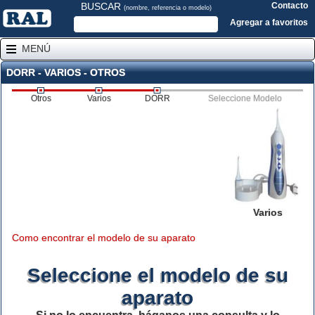
BUSCAR
Contacto
(nombre, referencia o modelo)
Agregar a favoritos
MENÚ
DORR - VARIOS - OTROS
Otros
Varios
DORR
Seleccione Modelo
Varios
Como encontrar el modelo de su aparato
Seleccione el modelo de su
aparato