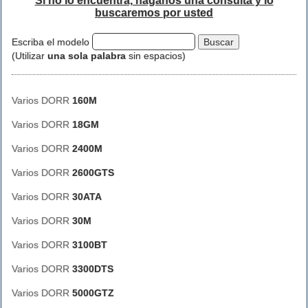
Si no lo encuentra, háganos una consulta y lo
buscaremos por usted
Escriba el modelo
(Utilizar
una sola palabra
sin espacios)
Varios DORR
160M
Varios DORR
18GM
Varios DORR
2400M
Varios DORR
2600GTS
Varios DORR
30ATA
Varios DORR
30M
Varios DORR
3100BT
Varios DORR
3300DTS
Varios DORR
5000GTZ