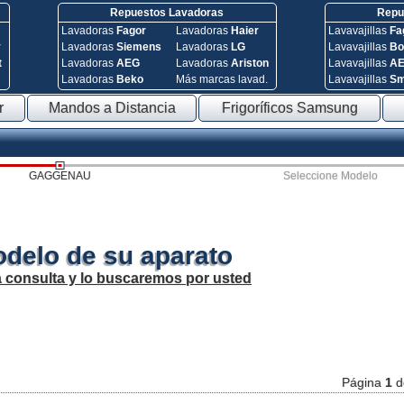
Repuestos Lavadoras
Repue
Lavadoras
Fagor
Lavadoras
Haier
Lavavajillas
Fa
y
Lavadoras
Siemens
Lavadoras
LG
Lavavajillas
Bo
t
Lavadoras
AEG
Lavadoras
Ariston
Lavavajillas
A
Lavadoras
Beko
Más marcas lavad.
Lavavajillas
S
r
Mandos a Distancia
Frigoríficos Samsung
GAGGENAU
Seleccione Modelo
odelo de su aparato
a consulta y lo buscaremos por usted
Página
1
d