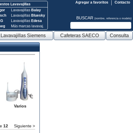
Agregar a favoritos
Contacto
stos Lavavajillas
gor
Lavavajillas
Balay
sch
Lavavajillas
Bluesky
BUSCAR
(nombre, referencia o modelo)
EG
Lavavajillas
Edesa
meg
Más marcas lavavaj.
Lavavajillas Siemens
Cafeteras SAECO
Consulta
Varios
e
12
Siguiente >