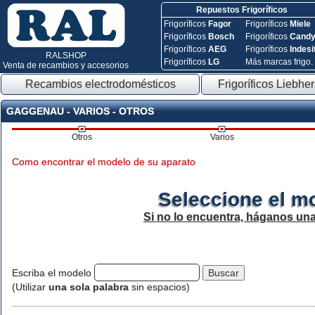
Repuestos Frigoríficos
Frigoríficos
Fagor
Frigoríficos
Miele
Frigoríficos
Bosch
Frigoríficos
Cand
Frigoríficos
AEG
Frigoríficos
Indesi
RALSHOP
Frigoríficos
LG
Más marcas frigo.
Venta de recambios y accesorios
Recambios electrodomésticos
Frigoríficos Liebher
GAGGENAU - VARIOS - OTROS
Otros
Varios
Como encontrar el modelo de su aparato
Seleccione el m
Si no lo encuentra, háganos un
Escriba el modelo
(Utilizar
una sola palabra
sin espacios)