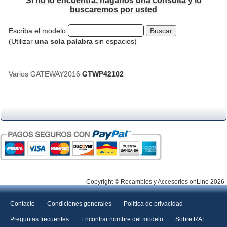
Si no lo encuentra, háganos una consulta y lo
buscaremos por usted
Escriba el modelo
(Utilizar
una sola palabra
sin espacios)
Varios GATEWAY2016
GTWP42102
Copyright © Recambios y Accesorios onLine 2026
Contacto
Condiciones generales
Política de privacidad
Preguntas frecuentes
Encontrar nombre del modelo
Sobre RAL