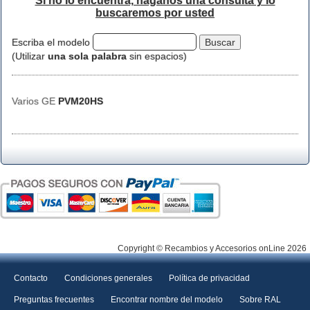
Si no lo encuentra, háganos una consulta y lo
buscaremos por usted
Escriba el modelo
(Utilizar
una sola palabra
sin espacios)
Varios GE
PVM20HS
Copyright © Recambios y Accesorios onLine 2026
Contacto
Condiciones generales
Política de privacidad
Preguntas frecuentes
Encontrar nombre del modelo
Sobre RAL