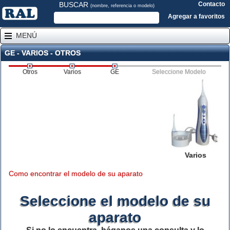
BUSCAR
Contacto
(nombre, referencia o modelo)
Agregar a favoritos
MENÚ
GE - VARIOS - OTROS
Otros
Varios
GE
Seleccione Modelo
Varios
Como encontrar el modelo de su aparato
Seleccione el modelo de su
aparato