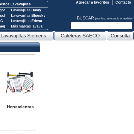
Agregar a favoritos
Contacto
stos Lavavajillas
gor
Lavavajillas
Balay
sch
Lavavajillas
Bluesky
BUSCAR
(nombre, referencia o modelo)
EG
Lavavajillas
Edesa
meg
Más marcas lavavaj.
Lavavajillas Siemens
Cafeteras SAECO
Consulta
Herramientas