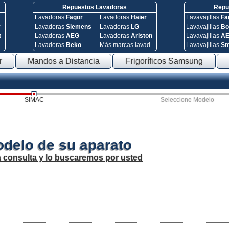
Repuestos Lavadoras
Repue
Lavadoras
Fagor
Lavadoras
Haier
Lavavajillas
Fa
y
Lavadoras
Siemens
Lavadoras
LG
Lavavajillas
Bo
t
Lavadoras
AEG
Lavadoras
Ariston
Lavavajillas
A
Lavadoras
Beko
Más marcas lavad.
Lavavajillas
S
r
Mandos a Distancia
Frigoríficos Samsung
SIMAC
Seleccione Modelo
odelo de su aparato
a consulta y lo buscaremos por usted