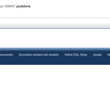
tas SIMAC
pulidora
frecuentes
Encontrar nombre del modelo
Sobre RAL Shop
Ayuda
M