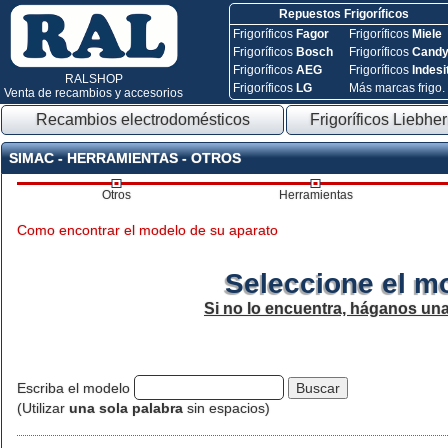
Repuestos Frigoríficos
Frigoríficos
Fagor
Frigoríficos
Miele
Frigoríficos
Bosch
Frigoríficos
Cand
Frigoríficos
AEG
Frigoríficos
Indesi
RALSHOP
Frigoríficos
LG
Más marcas frigo.
Venta de recambios y accesorios
Recambios electrodomésticos
Frigoríficos Liebher
SIMAC - HERRAMIENTAS - OTROS
Otros
Herramientas
Como encontrar el modelo de su aparato
Seleccione el m
Si no lo encuentra, háganos un
Escriba el modelo
(Utilizar
una sola palabra
sin espacios)